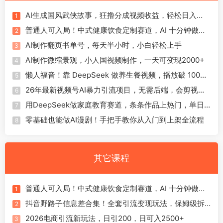
AI生成国风武侠故事，狂撸分成视频收益，轻松日入
1
1000+【可多平台分发】！
普通人可入局！中式健康饮食定制赛道，AI 十分钟做爆
2
款，变现超给力
AI制作翻页书单号，每天半小时，小白轻松上手
3
AI制作微缩景观，小人国视频制作，一天可变现2000+
4
懒人福音！靠 DeepSeek 做养生餐视频，播放破 100w
5
赚 1000+
26年最新视频号AI暴力引流项目，无需后端，会剪视频
6
就可以，单日轻松变现1千➕，轻松月入5w！！！
用DeepSeek做家庭教育赛道，条条作品上热门，单日
7
可变现1000+
零基础也能做AI漫剧！手把手教你从入门到上架全流程
8
其它课程
普通人可入局！中式健康饮食定制赛道，AI 十分钟做爆
1
款，变现超给力
抖音野路子信息差合集！全套引流变现玩法，保姆级拆
2
解
2026电商引流新玩法，日引200，日可入2500+
3