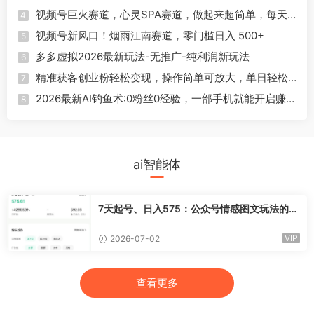
视频号巨火赛道，心灵SPA赛道，做起来超简单，每天
4
收益800+
视频号新风口！烟雨江南赛道，零门槛日入 500+
5
多多虚拟2026最新玩法-无推广-纯利润新玩法
6
精准获客创业粉轻松变现，操作简单可放大，单日轻松
7
3000+
2026最新AI钓鱼术:0粉丝0经验，一部手机就能开启赚钱
8
模式
ai智能体
7天起号、日入575：公众号情感图文玩法的实
操复盘
VIP
2026-07-02
查看更多