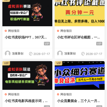
网创项目
网创项目
小红书卖职场PPT，367天卖
小红书评论区评论截图，一分
了6位数，从0-1全流程讲解
钟2条，日入几千，多劳多得!
VIP
VIP
顶量聚创
顶量聚创
2026-07-17
2026-07-17
VIP
VIP
网创项目
网创项目
小红书卖电影风格提示词，客
小众流量掘金，三个人一月小1
单价29，50多天卖了790单，
0W