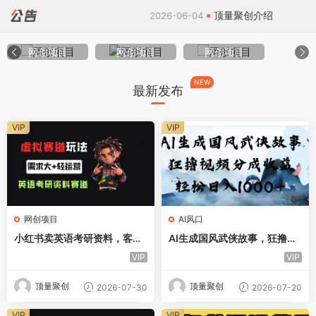
绍
顶量聚创介绍
2026-06-04
网创项目
网创项目
网创项目
NEW
最新发布
VIP
VIP
网创项目
AI风口
小红书卖英语考研资料，客单
AI生成国风武侠故事，狂撸分
价9.9，250天卖了16w!
成视频收益，轻松日入1000+
VIP
VIP
【可多平台分发】！
顶量聚创
顶量聚创
2026-07-30
2026-07-20
VIP
VIP