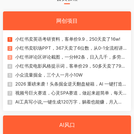
网创项目
小红书卖英语考研资料，客单价9.9，250天卖了16w!
1
小红书卖职场PPT，367天卖了6位数，从0-1全流程讲
2
解
小红书评论区评论截图，一分钟2条，日入几千，多劳多
3
得!
小红书卖电影风格提示词，客单价29，50多天卖了790
4
单，小白直接抄作业！
小众流量掘金，三个人一月小10W
5
2026 重磅来袭！头条掘金逆天翻盘秘籍，AI 一键打造
6
爆款内容，只需简单复制粘贴，日入 1000 + 轻松实现！
视频号巨火赛道，心灵SPA赛道，做起来超简单，每天
7
收益800+！
AI工具写小说,一键生成120万字，躺着也能赚，月入
8
2w+！
AI风口